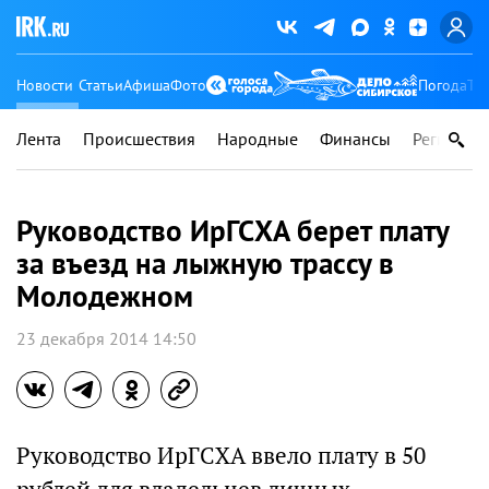
Новости
Статьи
Афиша
Фото
Погода
Ту
Лента
Происшествия
Народные
Финансы
Регионы
Руководство ИрГСХА берет плату
за въезд на лыжную трассу в
Молодежном
23 декабря 2014 14:50
Руководство ИрГСХА ввело плату в 50