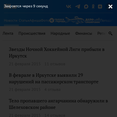
Закроется через
8
секунд
Новости
Статьи
Афиша
Фото
Погода
Ту
Лента
Происшествия
Народные
Финансы
Регионы
Звезды Ночной Хоккейной Лиги прибыли в
Иркутск
21 февраля 2015
11 отзывов
В феврале в Иркутске выявили 29
нарушений на пассажирском транспорте
21 февраля 2015
4 отзыва
Тело пропавшего ангарчанина обнаружили в
Шелеховском районе
21 февраля 2015
14 отзывов