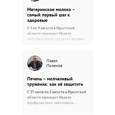
Материнское молоко –
самый первый шаг к
здоровью
С 3 по 9 августа в Иркутской
области проходит Неделя
популяризации грудного вскарм...
Павел
Поленов
Печень – молчаливый
труженик: как её защитить
С 27 июля по 2 августа в Иркутской
области проходит Неделя
профилактики заболевани...