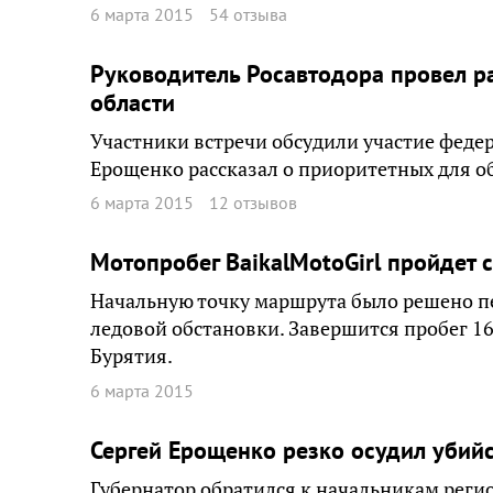
6 марта 2015
54 отзыва
Руководитель Росавтодора провел р
области
Участники встречи обсудили участие федер
Ерощенко рассказал о приоритетных для об
6 марта 2015
12 отзывов
Мотопробег BaikalMotoGirl пройдет с
Начальную точку маршрута было решено пе
ледовой обстановки. Завершится пробег 1
Бурятия.
6 марта 2015
Сергей Ерощенко резко осудил убийс
Губернатор обратился к начальникам реги