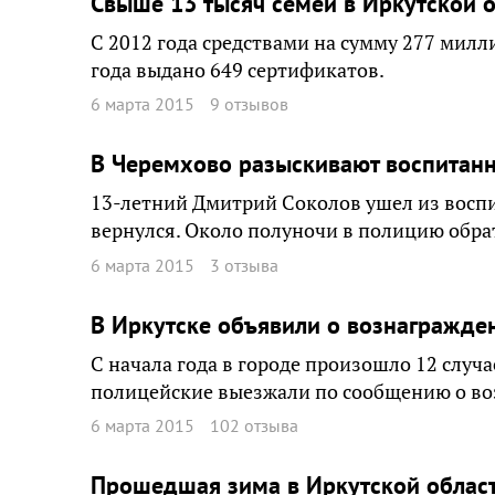
Свыше 13 тысяч семей в Иркутской 
С 2012 года средствами на сумму 277 милл
года выдано 649 сертификатов.
6 марта 2015
9 отзывов
В Черемхово разыскивают воспитан
13-летний Дмитрий Соколов ушел из воспит
вернулся. Около полуночи в полицию обра
6 марта 2015
3 отзыва
В Иркутске объявили о вознагражд
С начала года в городе произошло 12 случ
полицейские выезжали по сообщению о возг
6 марта 2015
102 отзыва
Прошедшая зима в Иркутской облас