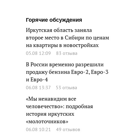
Горячие обсуждения
Иркутская область заняла
второе место в Сибири по ценам
на квартиры в новостройках
05.08 12:09
83 отзыва
В России временно разрешили
продажу бензина Евро-2, Евро-3
и Евро-4
06.08 13:37
53 отзыва
«Мы ненавидим все
человечество»: подробная
история иркутских
«молоточников»
06.08 10:21
49 отзывов