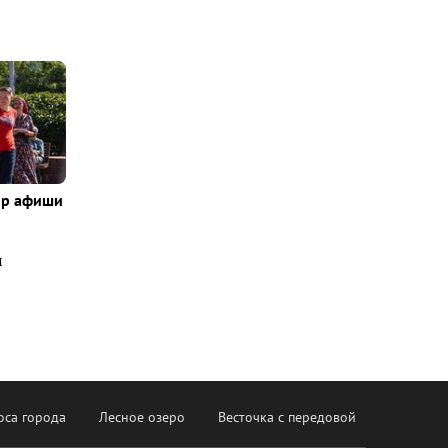
ор афиши
м
оса города
Лесное озеро
Весточка с передовой