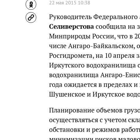
22 мая 2015 10:38
Руководитель Федерального 
Селиверстова
сообщила на з
Минприроды России, что в 20
числе Ангаро-Байкальском, 
Росгидромета, на 10 апреля 
Иркутского водохранилища с
водохранилища Ангаро-Енисе
года ожидается в пределах и
Шушенское и Иркутское вод
Планирование объемов грузо
осуществляться с учетом с
обстановки и режимов рабо
минимизации рисков маловод