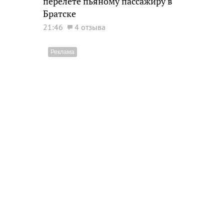
перелете пьяному пассажиру в
Братске
21:46
4 отзыва