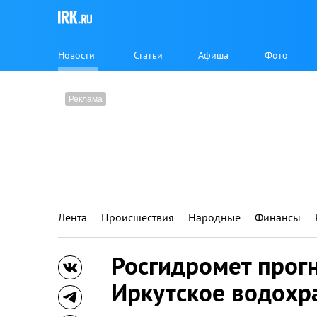
Новости
Статьи
Афиша
Фото
Лента
Происшествия
Народные
Финансы
Росгидромет прог
Иркутское водох