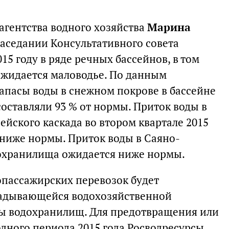
агентства водного хозяйства
Марина
аседании Консультативного совета
15 году в ряде речных бассейнов, в том
ожидается маловодье. По данным
запасы воды в снежном покрове в бассейне
оставляли 93 % от нормы. Приток воды в
йского каскада во втором квартале 2015
 ниже нормы. Приток воды в Саяно-
охранилища ожидается ниже нормы.
пассажирских перевозок будет
кладывающейся водохозяйственной
ты водохранилищ. Для предотвращения или
ного периода 2015 года Росводресурсы