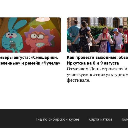
ьеры августа: «Смешарики.
Как провести выходные: обз
селенные» и ремейк «Чучела»
Иркутска на 8 и 9 августа
Отмечаем День строителя и
участвуем в этнокультурно
фестивале.
Гид по сибирской кухне
Карта катков
Гол