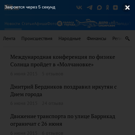
Закроется через
5
секунд
Новости
Статьи
Афиша
Фото
Погода
Ту
Лента
Происшествия
Народные
Финансы
Регионы
Международная конференция по физике
Солнца пройдет в «Молчановке»
6 июня 2015
5 отзывов
Дмитрий Бердников поздравил иркутян с
Днем города
6 июня 2015
24 отзыва
Движение транспорта по улице Баррикад
ограничат с 26 июня
6 июня 2015
6 отзывов