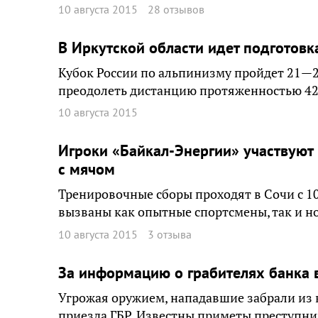
10 августа 2015
28 отзывов
В Иркутской области идет подготовка
Кубок России по альпинизму пройдет 21—2
преодолеть дистанцию протяженностью 42
10 августа 2015
Игроки «Байкал-Энергии» участвуют
с мячом
Тренировочные сборы проходят в Сочи с 10 
вызваны как опытные спортсмены, так и н
10 августа 2015
3 отзыва
За информацию о грабителях банка 
Угрожая оружием, нападавшие забрали из к
приезда ГБР. Известны приметы преступни