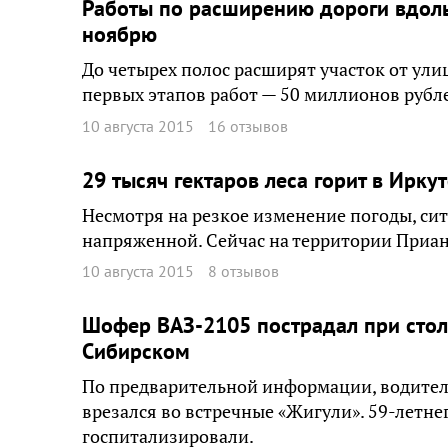
Работы по расширению дороги вдоль
ноябрю
До четырех полос расширят участок от ули
первых этапов работ — 50 миллионов рубл
10 августа 2015
16 отзывов
29 тысяч гектаров леса горит в Ирку
Несмотря на резкое изменение погоды, сит
напряженной. Сейчас на территории Приан
10 августа 2015
8 отзывов
Шофер ВАЗ-2105 пострадал при столк
Сибирском
По предварительной информации, водитель
врезался во встречные «Жигули». 59-летн
госпитализировали.