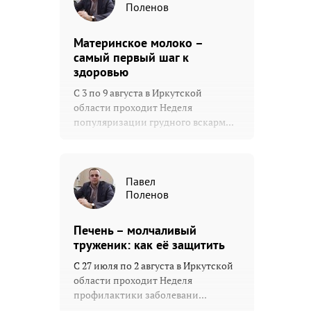
Поленов
Материнское молоко –
самый первый шаг к
здоровью
С 3 по 9 августа в Иркутской
области проходит Неделя
популяризации грудного вскарм...
Павел
Поленов
Печень – молчаливый
труженик: как её защитить
С 27 июля по 2 августа в Иркутской
области проходит Неделя
профилактики заболевани...