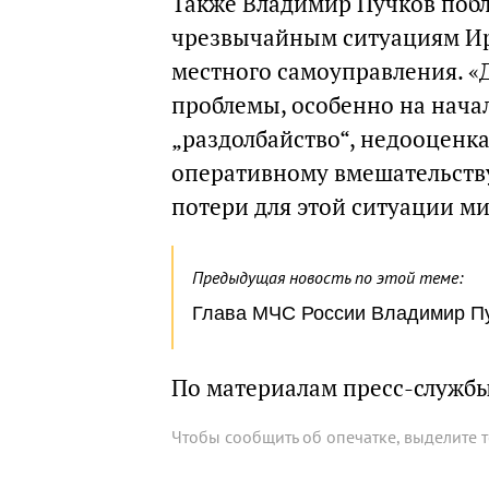
Также Владимир Пучков побл
чрезвычайным ситуациям Ирк
местного самоуправления. «
проблемы, особенно на нача
„раздолбайство“, недооценка
оперативному вмешательству
потери для этой ситуации м
Предыдущая новость по этой теме:
Глава МЧС России Владимир Пуч
По материалам пресс-служб
Чтобы сообщить об опечатке, выделите 