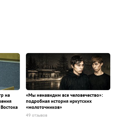
тр на
«Мы ненавидим все человечество»:
жения
подробная история иркутских
 Востока
«молоточников»
49 отзывов