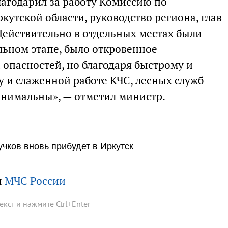
агодарил за работу Комиссию по
утской области, руководство региона, глав
Действительно в отдельных местах были
льном этапе, было откровенное
 опасностей, но благодаря быстрому и
 и слаженной работе КЧС, лесных служб
инимальны», — отметил министр.
ков вновь прибудет в Иркутск
ы
МЧС России
текст и нажмите
Ctrl
+
Enter