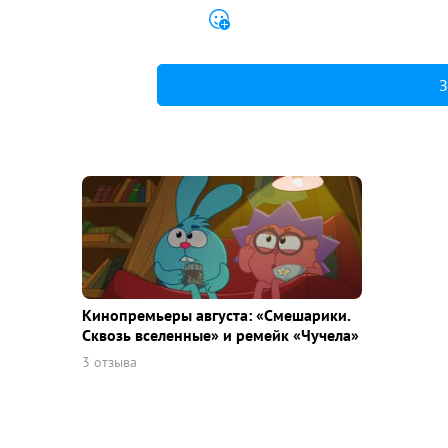
З
Кинопремьеры августа: «Смешарики.
Сквозь вселенные» и ремейк «Чучела»
3 отзыва