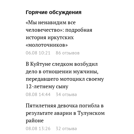
Горячие обсуждения
«Мы ненавидим все
человечество»: подробная
история иркутских
«молоточников»
06.08 10:21
86 отзывов
В Куйтуне следком возбудил
дело в отношении мужчины,
передавшего мотоцикл своему
12-летнему сыну
08.08 14:44
34 отзыва
Пятилетняя девочка погибла в
результате аварии в Тулунском
районе
08.08 13:26
32 отзыва