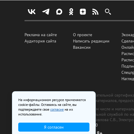
Реклама на сайте
О проекте
Экока
Аудитория сайта
Написать редакции
Сделан
Вакансии
Онлай
Распис
Распи
Подпи
Спецп
Нагля
Все рекламные товары подлежат обязательной сертификац
На информационном ресурсе применяются
изготовлена и размещена на основе материалов, предос
cookie-файлы. Оставаясь на сайте, вы
На сайте www.irk.ru размещаются в том числе и материа
подтверждаете свое
согласие
на их
от 29 октября 2018 г., выдан Федеральной службой по 
использование.
ООО «Ирк.ру». Главный редактор — Павлова С.В., Электр
Телефон редакции:
+7 (3952) 48-88-50
Я согласен
18+
© 2003–2026 IRK.ru Твой Иркутск