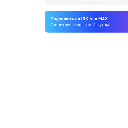
Подпишиcь на IRK.ru в MAX
Cамые свежие новости Иркутска