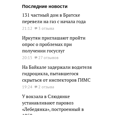
Последние новости
131 частный дом в Братске
перевели на газ с начала года
21:12
3 отзыва
Иркутян приглашают пройти
опрос о проблемах при
получении госуслуг
20:15
27 отзывов
На Байкале задержали водителя
гидроцикла, пытавшегося
скрыться от инспекторов ГИМС
19:24
2 отзыва
У вокзала в Слюдянке
устанавливают паровоз
«Лебедянка», построенный в