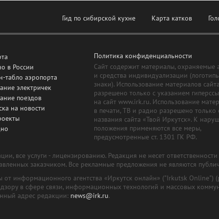
Гид по сибирской кухне
Карта катков
Гол
Политика конфиденциальности
рта
Сайт содержит материалы, охраняемые 
о в России
и средства индивидуализации (логотип
н-табло аэропорта
знаки). Использование материалов сайт
ание электричек
разрешено только с указанием гиперсс
сание поездов
на сайт www.irk.ru. Использование мате
ска на новости
в печати, ТВ и радио разрешено только 
роекты
названия сайта «Твой Иркутск». К нару
положения применяются все меры,
дно
предусмотренные ст. 1301 ГК РФ.
ии, все услуги - лицензированию. Редакция не несет ответственност
тавленных заказчиком. Все рекламные предложения не являются публи
лы от информационного агентства «Иркутск онлайн» ("Irkutsk Online
надзору в сфере связи, информационных технологий и массовых комму
онный адрес редакции:
news@irk.ru
.