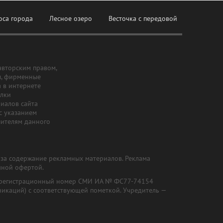
оса города
Лесное озеро
Весточка с передовой
авторским правом,
ы, фирменные
а в интернете
ылки
риалов сайта
с указанием
шителям данного
и за содержание рекламных материалов. Реклама
чной офертой.
") (регистрационный номер СМИ ИА № ФС77-74154
никаций) с соответствующей пометкой. Учредитель —