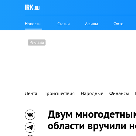
Новости
Статьи
Афиша
Фото
Лента
Происшествия
Народные
Финансы
Двум многодетным
области вручили 