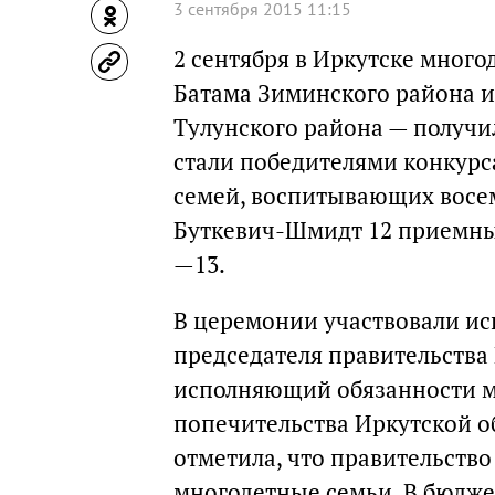
3 сентября 2015 11:15
2 сентября в Иркутске мног
Батама Зиминского района и
Тулунского района — получи
стали победителями конкурс
семей, воспитывающих восем
Буткевич-Шмидт 12 приемных
—13.
В церемонии участвовали и
председателя правительства
исполняющий обязанности ми
попечительства Иркутской о
отметила, что правительство
многодетные семьи. В бюдже