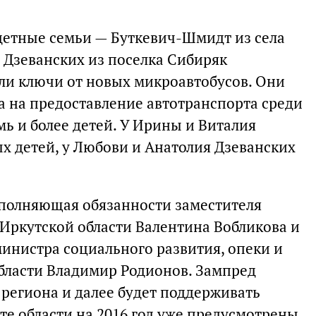
одетные семьи — Буткевич-Шмидт из села
 Дзеванских из поселка Сибиряк
ли ключи от новых микроавтобусов. Они
а на предоставление автотранспорта среди
ь и более детей. У Ирины и Виталия
 детей, у Любови и Анатолия Дзеванских
сполняющая обязанности заместителя
 Иркутской области Валентина Вобликова и
нистра социального развития, опеки и
бласти Владимир Родионов. Зампред
 региона и далее будет поддерживать
те области на 2016 год уже предусмотрены