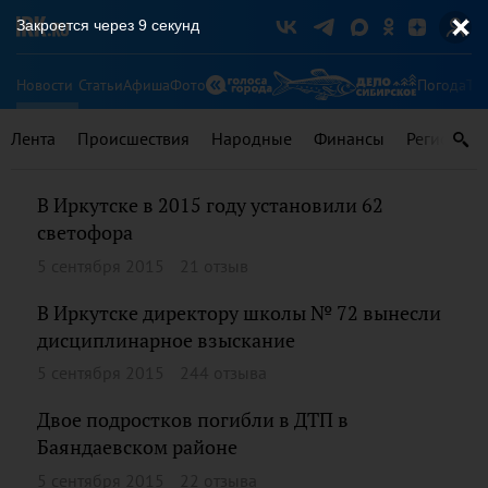
Закроется через
9
секунд
Новости
Статьи
Афиша
Фото
Погода
Ту
Лента
Происшествия
Народные
Финансы
Регионы
В Иркутске в 2015 году установили 62
светофора
5 сентября 2015
21 отзыв
В Иркутске директору школы № 72 вынесли
дисциплинарное взыскание
5 сентября 2015
244 отзыва
Двое подростков погибли в ДТП в
Баяндаевском районе
5 сентября 2015
22 отзыва