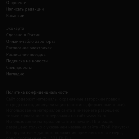
О проекте
Написать редакции
Вакансии
Экокарта
Сделано в России
Онлайн-табло аэропорта
Расписание электричек
Расписание поездов
Подписка на новости
Спецпроекты
Наглядно
Политика конфиденциальности
Сайт содержит материалы, охраняемые авторским правом,
и средства индивидуализации (логотипы, фирменные знаки).
Использование материалов сайта в интернете разрешено
только с указанием гиперссылки на сайт www.irk.ru.
Использование материалов сайта в печати, ТВ и радио
разрешено только с указанием названия сайта «Твой Иркутск».
К нарушителям данного положения применяются все меры,
предусмотренные ст. 1301 ГК РФ.