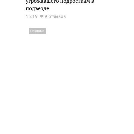
угрожавшего подросткам в
подъезде
15:19
9 отзывов