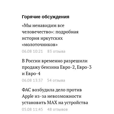
Горячие обсуждения
«Мы ненавидим все
человечество»: подробная
история иркутских
«молоточников»
06.08 10:21
83 отзыва
В России временно разрешили
продажу бензина Евро-2, Евро-3
и Евро-4
06.08 13:37
54 отзыва
ФАС возбудила дело против
Apple из-за невозможности
установить MAX на устройства
05.08 11:45
48 отзывов