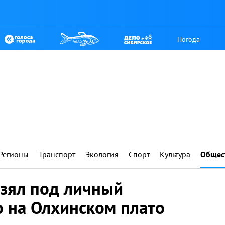
Погода
Регионы
Транспорт
Экология
Спорт
Культура
Общес
взял под личный
ю на Олхинском плато