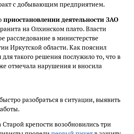
тракт с добывающим предприятием.
 о
приостановлении деятельности ЗАО
гранита на Олхинском плато. Власти
е расследование в министерстве
гии Иркутской области. Как пояснил
для такого решения послужило то, что в
же отмечала нарушения и вносила
ыстро разобраться в ситуации, выявить
работы.
а Старой крепости возобновились три
ктивисты провели
первый пикет
в защиту