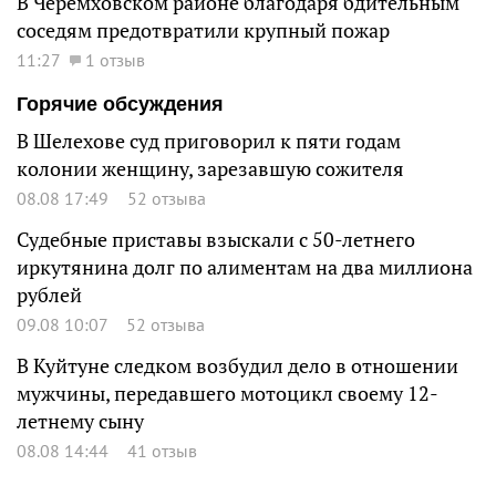
В Черемховском районе благодаря бдительным
соседям предотвратили крупный пожар
11:27
1 отзыв
Горячие обсуждения
В Шелехове суд приговорил к пяти годам
колонии женщину, зарезавшую сожителя
08.08 17:49
52 отзыва
Судебные приставы взыскали с 50-летнего
иркутянина долг по алиментам на два миллиона
рублей
09.08 10:07
52 отзыва
В Куйтуне следком возбудил дело в отношении
мужчины, передавшего мотоцикл своему 12-
летнему сыну
08.08 14:44
41 отзыв