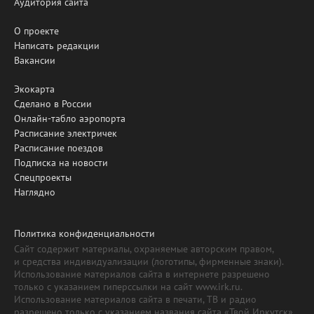
Аудитория сайта
О проекте
Написать редакции
Вакансии
Экокарта
Сделано в России
Онлайн-табло аэропорта
Расписание электричек
Расписание поездов
Подписка на новости
Спецпроекты
Наглядно
Политика конфиденциальности
Сайт содержит материалы, охраняемые авторским правом,
и средства индивидуализации (логотипы, фирменные знаки).
Использование материалов сайта в интернете разрешено
только с указанием гиперссылки на сайт www.irk.ru.
Использование материалов сайта в печати, ТВ и радио
разрешено только с указанием названия сайта «Твой Иркутск».