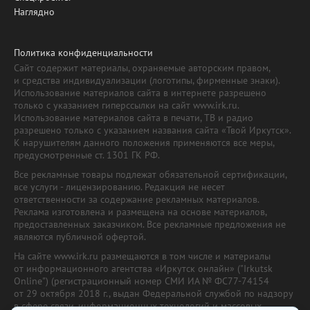
Наглядно
Политика конфиденциальности
Сайт содержит материалы, охраняемые авторским правом,
и средства индивидуализации (логотипы, фирменные знаки).
Использование материалов сайта в интернете разрешено
только с указанием гиперссылки на сайт www.irk.ru.
Использование материалов сайта в печати, ТВ и радио
разрешено только с указанием названия сайта «Твой Иркутск».
К нарушителям данного положения применяются все меры,
предусмотренные ст. 1301 ГК РФ.
Все рекламные товары подлежат обязательной сертификации,
все услуги - лицензированию. Редакция не несет
ответственности за содержание рекламных материалов.
Реклама изготовлена и размещена на основе материалов,
предоставленных заказчиком. Все рекламные предложения не
являются публичной офертой.
На сайте www.irk.ru размещаются в том числе и материалы
от информационного агентства «Иркутск онлайн» ("Irkutsk
Online") (регистрационный номер СМИ ИА № ФС77-74154
от 29 октября 2018 г., выдан Федеральной службой по надзору
в сфере связи, информационных технологий и массовых