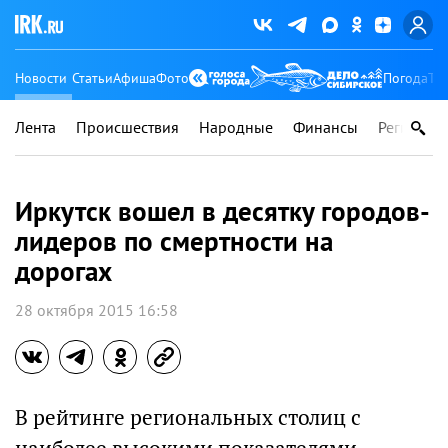
Новости
Статьи
Афиша
Фото
Погода
Ту
Лента
Происшествия
Народные
Финансы
Регионы
Иркутск вошел в десятку городов-
лидеров по смертности на
дорогах
28 октября 2015 16:58
В рейтинге региональных столиц с