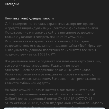
Наглядно
Политика конфиденциальности
Сайт содержит материалы, охраняемые авторским правом,
и средства индивидуализации (логотипы, фирменные знаки).
Использование материалов сайта в интернете разрешено
только с указанием гиперссылки на сайт www.irk.ru.
Использование материалов сайта в печати, ТВ и радио
разрешено только с указанием названия сайта «Твой Иркутск».
К нарушителям данного положения применяются все меры,
предусмотренные ст. 1301 ГК РФ.
Все рекламные товары подлежат обязательной сертификации,
все услуги - лицензированию. Редакция не несет
ответственности за содержание рекламных материалов.
Реклама изготовлена и размещена на основе материалов,
предоставленных заказчиком. Все рекламные предложения не
являются публичной офертой.
На сайте www.irk.ru размещаются в том числе и материалы
от информационного агентства «Иркутск онлайн» ("Irkutsk
Online") (регистрационный номер СМИ ИА № ФС77-74154
от 29 октября 2018 г., выдан Федеральной службой по надзору
в сфере связи, информационных технологий и массовых