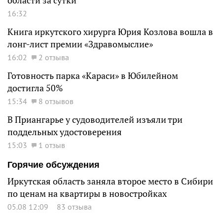
области за сутки
16:32
Книга иркутского хирурга Юрия Козлова вошла в
лонг-лист премии «Здравомыслие»
16:02
2 отзыва
Готовность парка «Караси» в Юбилейном
достигла 50%
15:34
8 отзывов
В Приангарье у судоводителей изъяли три
поддельных удостоверения
15:03
1 отзыв
Горячие обсуждения
Иркутская область заняла второе место в Сибири
по ценам на квартиры в новостройках
05.08 12:09
83 отзыва