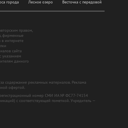
оса города
Лесное озеро
Весточка с передовой
авторским правом,
ы, фирменные
а в интернете
ылки
риалов сайта
с указанием
шителям данного
и за содержание рекламных материалов. Реклама
чной офертой.
") (регистрационный номер СМИ ИА № ФС77-74154
никаций) с соответствующей пометкой. Учредитель —