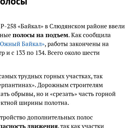
полосы
ы Р-258 «Байкал» в Слюдянском районе ввели
ьные
полосы на подъем
. Как сообщила
Южный Байкал»
, работы закончены на
р и с 133 по 134. Всего около шести
самых трудных горных участках, так
серпантинах». Дорожным строителям
ать обрывы, но и «срезать» часть горной
ектной ширины полотна.
устройство дополнительных полос
пасность движения
, так как участки