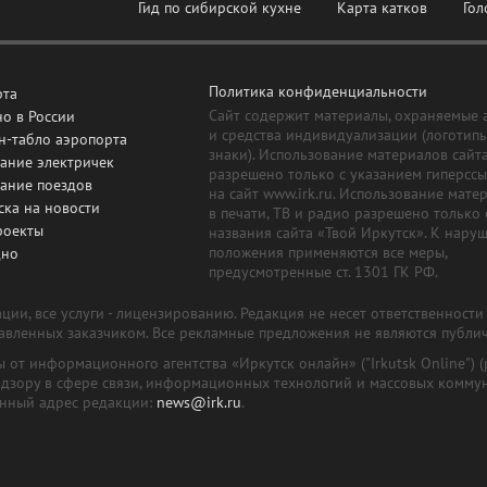
Гид по сибирской кухне
Карта катков
Гол
Политика конфиденциальности
рта
Сайт содержит материалы, охраняемые 
о в России
и средства индивидуализации (логотип
н-табло аэропорта
знаки). Использование материалов сайт
ание электричек
разрешено только с указанием гиперсс
сание поездов
на сайт www.irk.ru. Использование мате
ска на новости
в печати, ТВ и радио разрешено только 
роекты
названия сайта «Твой Иркутск». К нару
положения применяются все меры,
дно
предусмотренные ст. 1301 ГК РФ.
ии, все услуги - лицензированию. Редакция не несет ответственност
тавленных заказчиком. Все рекламные предложения не являются публи
лы от информационного агентства «Иркутск онлайн» ("Irkutsk Online
надзору в сфере связи, информационных технологий и массовых комму
онный адрес редакции:
news@irk.ru
.