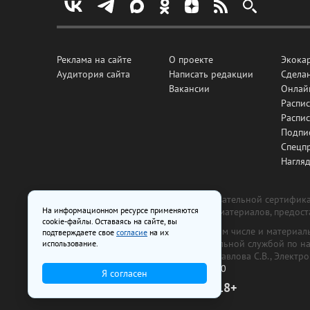
Реклама на сайте
О проекте
Экока
Аудитория сайта
Написать редакции
Сделан
Вакансии
Онлай
Распис
Распи
Подпи
Спецп
Нагля
Все рекламные товары подлежат обязательной сертификац
На информационном ресурсе применяются
изготовлена и размещена на основе материалов, предос
cookie-файлы. Оставаясь на сайте, вы
На сайте www.irk.ru размещаются в том числе и материа
подтверждаете свое
согласие
на их
от 29 октября 2018 г., выдан Федеральной службой по 
использование.
ООО «Ирк.ру». Главный редактор — Павлова С.В., Электр
Телефон редакции:
+7 (3952) 48-88-50
Я согласен
18+
© 2003–2026 IRK.ru Твой Иркутск