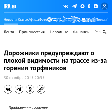
Новости
Статьи
Афиша
Фото
Погода
Ту
Лента
Происшествия
Народные
Финансы
Регионы
Дорожники предупреждают о
плохой видимости на трассе из-за
горения торфяников
30 октября 2015 20:55
Продолжение новости: