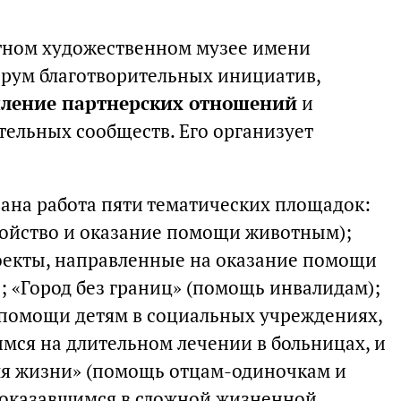
стном художественном музее имени
рум благотворительных инициатив,
пление партнерских отношений
и
тельных сообществ. Его организует
ана работа пяти тематических площадок:
тройство и оказание помощи животным);
роекты, направленные на оказание помощи
; «Город без границ» (помощь инвалидам);
е помощи детям в социальных учреждениях,
мся на длительном лечении в больницах, и
ля жизни» (помощь отцам-одиночкам и
 оказавшимся в сложной жизненной