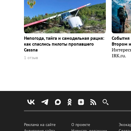
Непогода, тайга и самодельная рация:
События 
как спаслись пилоты пропавшего
Втором 
Cessna
Интерес
IRK.ru.
1 отзыв
Реклама на сайте
О проекте
Экока
Аудитория сайта
Написать редакции
Сделан