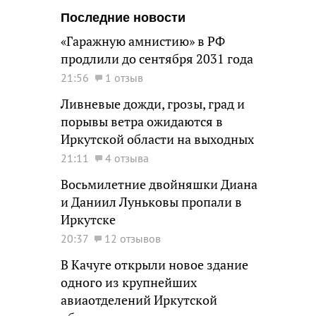
Последние новости
«Гаражную амнистию» в РФ
продлили до сентября 2031 года
21:56
1 отзыв
Ливневые дожди, грозы, град и
порывы ветра ожидаются в
Иркутской области на выходных
21:11
4 отзыва
Восьмилетние двойняшки Диана
и Даниил Луньковы пропали в
Иркутске
20:37
12 отзывов
В Качуге открыли новое здание
одного из крупнейших
авиаотделений Иркутской