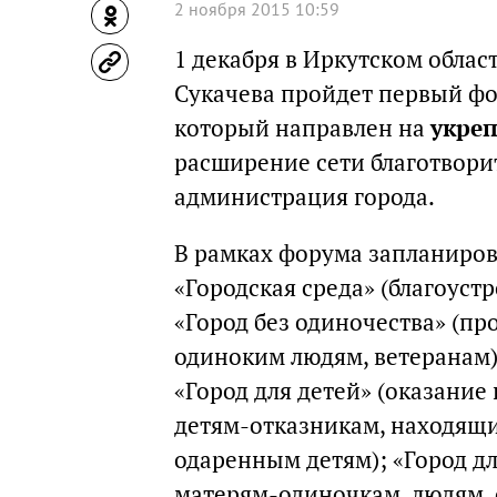
2 ноября 2015 10:59
1 декабря в Иркутском обла
Сукачева пройдет первый фо
который направлен на
укре
расширение сети благотвори
администрация города.
В рамках форума запланиров
«Городская среда» (благоус
«Город без одиночества» (п
одиноким людям, ветеранам)
«Город для детей» (оказани
детям-отказникам, находящи
одаренным детям); «Город д
матерям-одиночкам, людям,