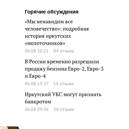
Горячие обсуждения
«Мы ненавидим все
человечество»: подробная
история иркутских
«молоточников»
06.08 10:21
84 отзыва
В России временно разрешили
продажу бензина Евро-2, Евро-3
и Евро-4
06.08 13:37
54 отзыва
Иркутский УКС могут признать
банкротом
06.08 09:36
34 отзыва