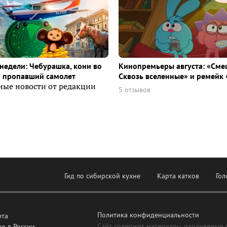
недели: Чебурашка, кони во
Кинопремьеры августа: «Сме
и пропавший самолет
Сквозь вселенные» и ремейк 
ные новости от редакции
5 отзывов
Гид по сибирской кухне
Карта катков
Гол
Политика конфиденциальности
рта
Сайт содержит материалы, охраняемые 
о в России