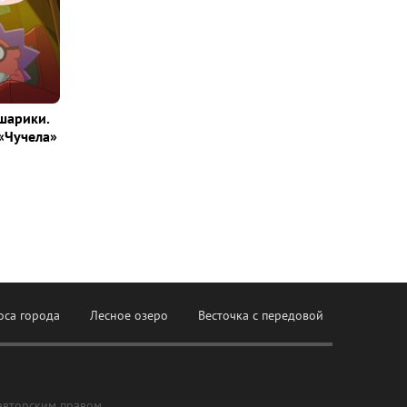
шарики.
«Чучела»
оса города
Лесное озеро
Весточка с передовой
авторским правом,