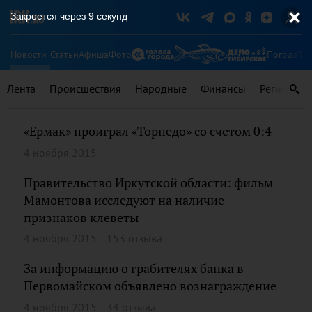
Закроется через
9
секунд
Новости
Статьи
Афиша
Фото
Погода
Ту
Лента
Происшествия
Народные
Финансы
Регионы
«Ермак» проиграл «Торпедо» со счетом 0:4
4 ноября 2015
Правительство Иркутской области: фильм
Мамонтова исследуют на наличие
признаков клеветы
4 ноября 2015
153 отзыва
За информацию о грабителях банка в
Первомайском объявлено вознаграждение
4 ноября 2015
34 отзыва