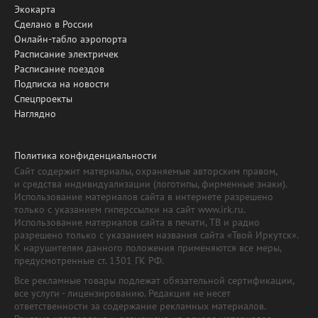
Экокарта
Сделано в России
Онлайн-табло аэропорта
Расписание электричек
Расписание поездов
Подписка на новости
Спецпроекты
Наглядно
Политика конфиденциальности
Сайт содержит материалы, охраняемые авторским правом,
и средства индивидуализации (логотипы, фирменные знаки).
Использование материалов сайта в интернете разрешено
только с указанием гиперссылки на сайт www.irk.ru.
Использование материалов сайта в печати, ТВ и радио
разрешено только с указанием названия сайта «Твой Иркутск».
К нарушителям данного положения применяются все меры,
предусмотренные ст. 1301 ГК РФ.
Все рекламные товары подлежат обязательной сертификации,
все услуги - лицензированию. Редакция не несет
ответственности за содержание рекламных материалов.