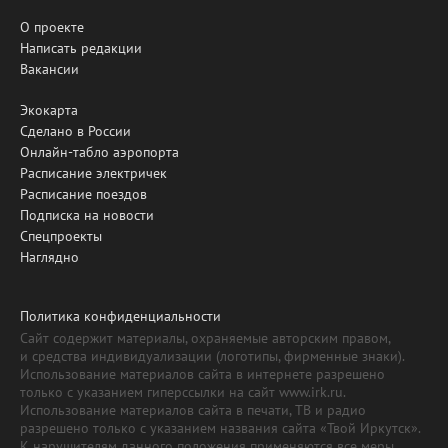
О проекте
Написать редакции
Вакансии
Экокарта
Сделано в России
Онлайн-табло аэропорта
Расписание электричек
Расписание поездов
Подписка на новости
Спецпроекты
Наглядно
Политика конфиденциальности
Сайт содержит материалы, охраняемые авторским правом,
и средства индивидуализации (логотипы, фирменные знаки).
Использование материалов сайта в интернете разрешено
только с указанием гиперссылки на сайт www.irk.ru.
Использование материалов сайта в печати, ТВ и радио
разрешено только с указанием названия сайта «Твой Иркутск».
К нарушителям данного положения применяются все меры,