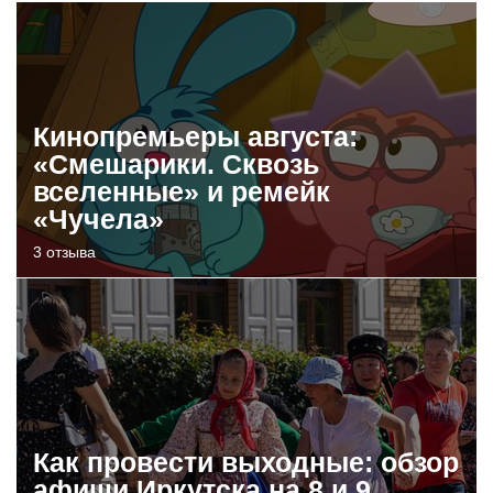
Кинопремьеры августа:
«Смешарики. Сквозь
вселенные» и ремейк
«Чучела»
3 отзыва
Как провести выходные: обзор
афиши Иркутска на 8 и 9