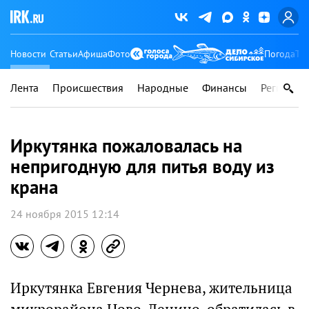
Новости
Статьи
Афиша
Фото
Погода
Ту
Лента
Происшествия
Народные
Финансы
Регионы
Иркутянка пожаловалась на
непригодную для питья воду из
крана
24 ноября 2015 12:14
Иркутянка Евгения Чернева, жительница