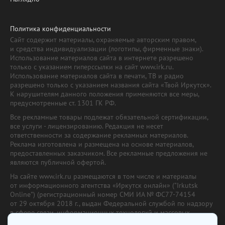
Политика конфиденциальности
Сайт содержит материалы, охраняемые авторским правом,
и средства индивидуализации (логотипы, фирменные знаки).
Использование материалов сайта в интернете разрешено
только с указанием гиперссылки на сайт www.irk.ru.
Использование материалов сайта в печати, ТВ и радио
разрешено только с указанием названия сайта «Твой Иркутск».
К нарушителям данного положения применяются все меры,
предусмотренные ст. 1301 ГК РФ.
Все рекламные товары подлежат обязательной сертификации,
все услуги - лицензированию. Редакция не несет
ответственности за содержание рекламных материалов.
Реклама изготовлена и размещена на основе материалов,
предоставленных заказчиком. Все рекламные предложения не
являются публичной офертой.
На сайте www.irk.ru размещаются в том числе и материалы
от информационного агентства «Иркутск онлайн» ("Irkutsk
Online") (регистрационный номер СМИ ИА № ФС77-74154
от 29 октября 2018 г., выдан Федеральной службой по надзору
в сфере связи, информационных технологий и массовых
коммуникаций) с соответствующей пометкой. Учредитель —