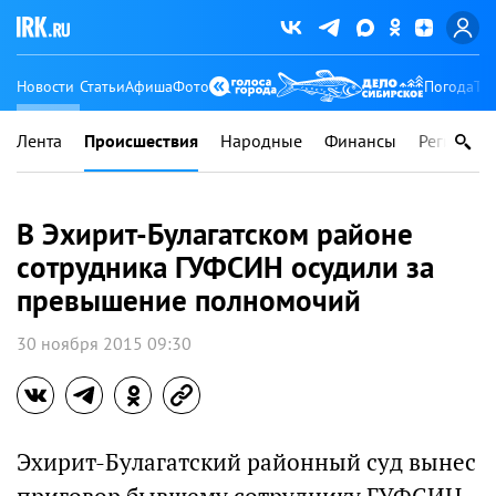
Новости
Статьи
Афиша
Фото
Погода
Ту
Лента
Происшествия
Народные
Финансы
Регионы
В Эхирит-Булагатском районе
сотрудника ГУФСИН осудили за
превышение полномочий
30 ноября 2015 09:30
Эхирит-Булагатский районный суд вынес