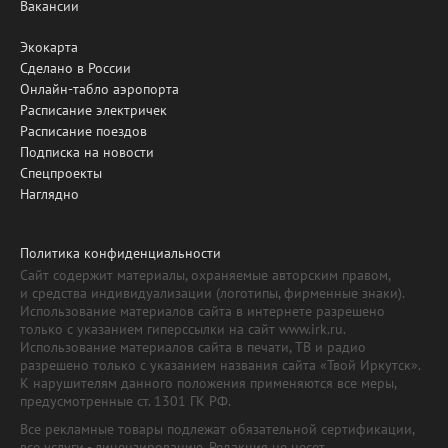
Вакансии
Экокарта
Сделано в России
Онлайн-табло аэропорта
Расписание электричек
Расписание поездов
Подписка на новости
Спецпроекты
Наглядно
Политика конфиденциальности
Сайт содержит материалы, охраняемые авторским правом,
и средства индивидуализации (логотипы, фирменные знаки).
Использование материалов сайта в интернете разрешено
только с указанием гиперссылки на сайт www.irk.ru.
Использование материалов сайта в печати, ТВ и радио
разрешено только с указанием названия сайта «Твой Иркутск».
К нарушителям данного положения применяются все меры,
предусмотренные ст. 1301 ГК РФ.
Все рекламные товары подлежат обязательной сертификации,
все услуги - лицензированию. Редакция не несет