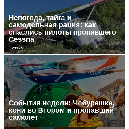
Непогода, тайга и
самодельная рация: как
спаслись пилоты пропавшего
Cessna
1 отзыв
События недели: Чебурашка,
кони во Втором и пропавший
самолет