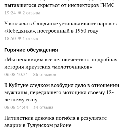
пытавшегося скрыться от инспекторов ГИМС
19:24
2 отзыва
У вокзала в Слюдянке устанавливают паровоз
«Лебедянка», построенный в 1950 году
18:50
1 отзыв
Горячие обсуждения
«Мы ненавидим все человечество»: подробная
история иркутских «молоточников»
06.08 10:21
86 отзывов
В Куйтуне следком возбудил дело в отношении
мужчины, передавшего мотоцикл своему 12-
летнему сыну
08.08 14:44
34 отзыва
Пятилетняя девочка погибла в результате
аварии в Тулунском районе