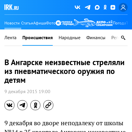
Новости
Статьи
Афиша
Фото
Погода
Ту
Лента
Происшествия
Народные
Финансы
Регионы
В Ангарске неизвестные стреляли
из пневматического оружия по
детям
9 декабря 2015 19:00
9 декабря во дворе неподалеку от школы