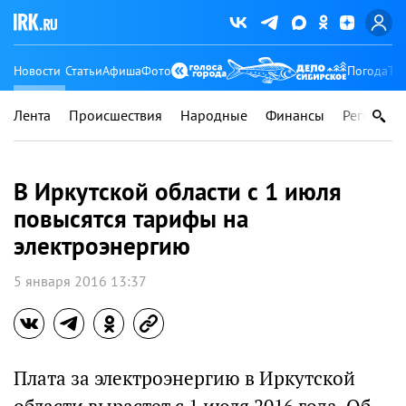
Новости
Статьи
Афиша
Фото
Погода
Ту
Лента
Происшествия
Народные
Финансы
Регионы
В Иркутской области с 1 июля
повысятся тарифы на
электроэнергию
5 января 2016 13:37
Плата за электроэнергию в Иркутской