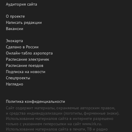
Аудитория сайта
О проекте
Написать редакции
Вакансии
Экокарта
Сделано в России
Онлайн-табло аэропорта
Расписание электричек
Расписание поездов
Подписка на новости
Спецпроекты
Наглядно
Политика конфиденциальности
Сайт содержит материалы, охраняемые авторским правом,
и средства индивидуализации (логотипы, фирменные знаки).
Использование материалов сайта в интернете разрешено
только с указанием гиперссылки на сайт www.irk.ru.
Использование материалов сайта в печати, ТВ и радио