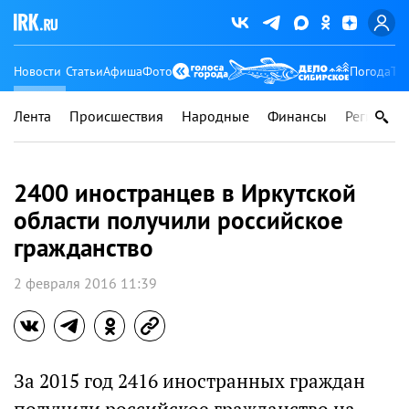
Новости
Статьи
Афиша
Фото
Погода
Ту
Лента
Происшествия
Народные
Финансы
Регионы
2400 иностранцев в Иркутской
области получили российское
гражданство
2 февраля 2016 11:39
За 2015 год 2416 иностранных граждан