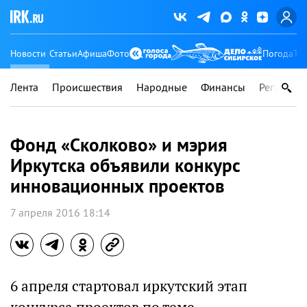
Новости
Статьи
Афиша
Фото
Погода
Ту
Лента
Происшествия
Народные
Финансы
Регионы
Фонд «Сколково» и мэрия
Иркутска объявили конкурс
инновационных проектов
7 апреля 2016 18:14
6 апреля стартовал иркутский этап