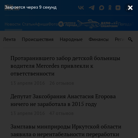
Закроется через
9
секунд
Новости
Статьи
Афиша
Фото
Погода
Ту
Лента
Происшествия
Народные
Финансы
Регионы
Протаранившего забор детской больницы
водителя Mercedes привлекли к
ответственности
13 апреля 2016
26 отзывов
Депутат Заксобрания Анастасия Егорова
ничего не заработала в 2015 году
13 апреля 2016
47 отзывов
Замглавы минприроды Иркутской области
заявила о нерентабельности переработки