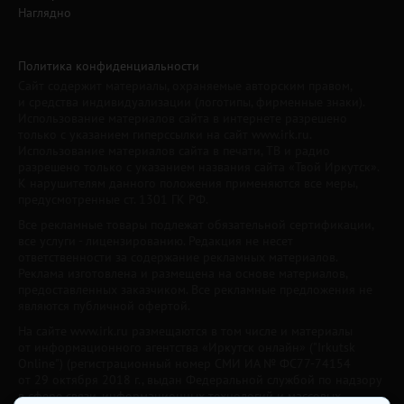
Наглядно
Политика конфиденциальности
Сайт содержит материалы, охраняемые авторским правом,
и средства индивидуализации (логотипы, фирменные знаки).
Использование материалов сайта в интернете разрешено
только с указанием гиперссылки на сайт www.irk.ru.
Использование материалов сайта в печати, ТВ и радио
разрешено только с указанием названия сайта «Твой Иркутск».
К нарушителям данного положения применяются все меры,
предусмотренные ст. 1301 ГК РФ.
Все рекламные товары подлежат обязательной сертификации,
все услуги - лицензированию. Редакция не несет
ответственности за содержание рекламных материалов.
Реклама изготовлена и размещена на основе материалов,
предоставленных заказчиком. Все рекламные предложения не
являются публичной офертой.
На сайте www.irk.ru размещаются в том числе и материалы
от информационного агентства «Иркутск онлайн» ("Irkutsk
Online") (регистрационный номер СМИ ИА № ФС77-74154
от 29 октября 2018 г., выдан Федеральной службой по надзору
в сфере связи, информационных технологий и массовых