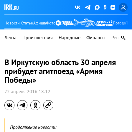
Новости
Статьи
Афиша
Фото
Погода
Ту
Лента
Происшествия
Народные
Финансы
Регионы
В Иркутскую область 30 апреля
прибудет агитпоезд «Армия
Победы»
22 апреля 2016 18:12
Продолжение новости: