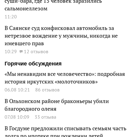
суши-бара, где 15 человек заразились
сальмонеллезом
11:20
В Саянске суд конфисковал автомобиль за
нетрезвое вождение у мужчины, никогда не
имевшего прав
10:29
12 отзывов
Горячие обсуждения
«Мы ненавидим все человечество»: подробная
история иркутских «молоточников»
06.08 10:21
86 отзывов
В Ольхонском районе браконьеры убили
благородного оленя
07.08 10:09
33 отзыва
В Госдуме предложили списывать семьям часть
долга по ипотеке при рождении детей