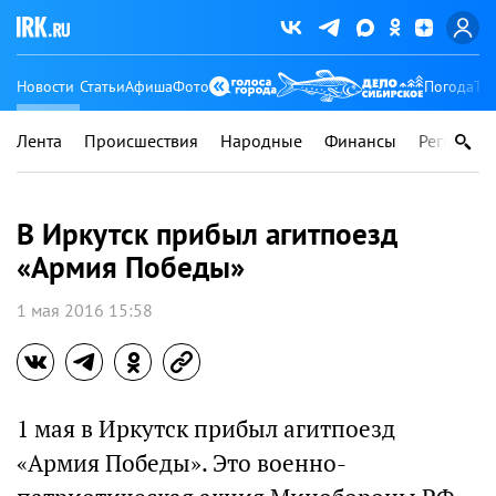
Новости
Статьи
Афиша
Фото
Погода
Ту
Лента
Происшествия
Народные
Финансы
Регионы
В Иркутск прибыл агитпоезд
«Армия Победы»
1 мая 2016 15:58
1 мая в Иркутск прибыл агитпоезд
«Армия Победы». Это военно-