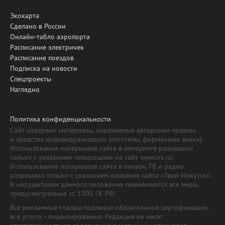
Экокарта
Сделано в России
Онлайн-табло аэропорта
Расписание электричек
Расписание поездов
Подписка на новости
Спецпроекты
Наглядно
Политика конфиденциальности
Сайт содержит материалы, охраняемые авторским правом,
и средства индивидуализации (логотипы, фирменные знаки).
Использование материалов сайта в интернете разрешено
только с указанием гиперссылки на сайт www.irk.ru.
Использование материалов сайта в печати, ТВ и радио
разрешено только с указанием названия сайта «Твой Иркутск».
К нарушителям данного положения применяются все меры,
предусмотренные ст. 1301 ГК РФ.
Все рекламные товары подлежат обязательной сертификации,
все услуги - лицензированию. Редакция не несет