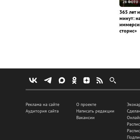
28 ФОТО
365 лет 
минут: н
иммерсив
сторис»
Реклама на сайте
О проекте
Экока
Аудитория сайта
Написать редакции
Сделан
Вакансии
Онлай
Распис
Распи
Подпи