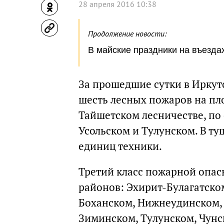
28 апреля 2016 10:38
Продолжение новости:
В майские праздники на въезда
За прошедшие сутки в Иркут
шесть лесных пожаров на пло
Тайшетском лесничестве, по
Усольском и Тулунском. В т
единиц техники.
Третий класс пожарной опас
районов: Эхирит-Булагатском
Боханском, Нижнеудинском,
Зиминском, Тулунском, Чунск