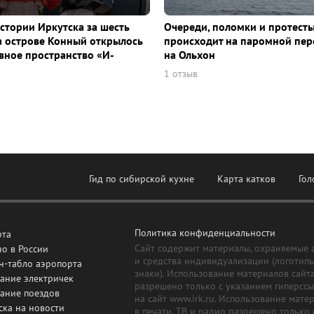
истории Иркутска за шесть
Очереди, поломки и протесты
а острове Конный открылось
происходит на паромной пер
ное пространство «И-
на Ольхон
1 отзыв
Гид по сибирской кухне
Карта катков
Гол
Политика конфиденциальности
рта
Сайт содержит материалы, охраняемые 
о в России
и средства индивидуализации (логотип
н-табло аэропорта
знаки). Использование материалов сайт
ание электричек
разрешено только с указанием гиперсс
сание поездов
на сайт www.irk.ru. Использование мате
ска на новости
в печати, ТВ и радио разрешено только 