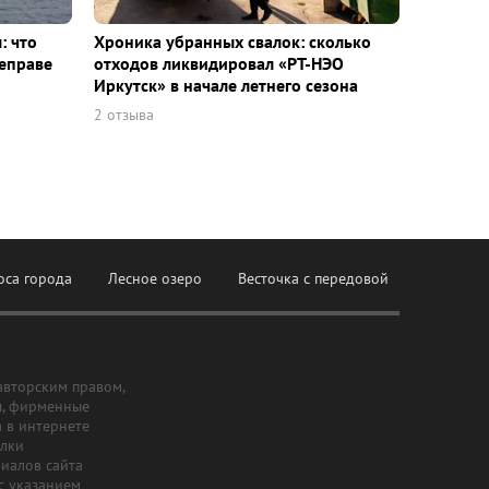
: что
Хроника убранных свалок: сколько
еправе
отходов ликвидировал «РТ-НЭО
Иркутск» в начале летнего сезона
2 отзыва
оса города
Лесное озеро
Весточка с передовой
авторским правом,
ы, фирменные
а в интернете
ылки
риалов сайта
с указанием