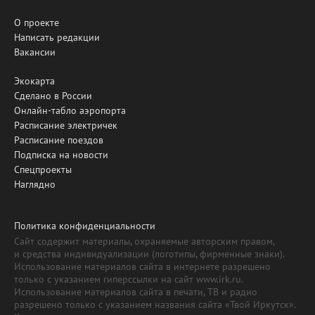
О проекте
Написать редакции
Вакансии
Экокарта
Сделано в России
Онлайн-табло аэропорта
Расписание электричек
Расписание поездов
Подписка на новости
Спецпроекты
Наглядно
Политика конфиденциальности
Сайт содержит материалы, охраняемые авторским правом,
и средства индивидуализации (логотипы, фирменные знаки).
Использование материалов сайта в интернете разрешено
только с указанием гиперссылки на сайт www.irk.ru.
Использование материалов сайта в печати, ТВ и радио
разрешено только с указанием названия сайта «Твой Иркутск».