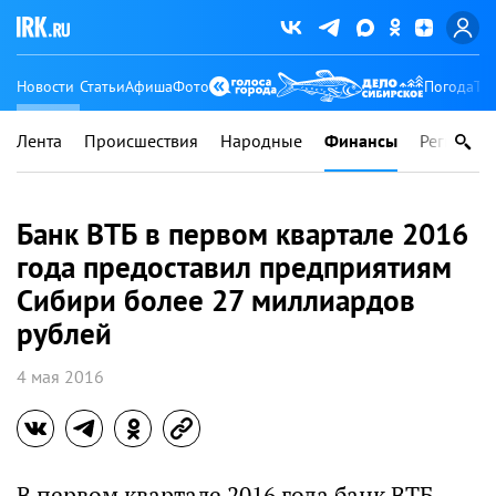
Новости
Статьи
Афиша
Фото
Погода
Ту
Лента
Происшествия
Народные
Финансы
Регионы
Банк ВТБ в первом квартале 2016
года предоставил предприятиям
Сибири более 27 миллиардов
рублей
4 мая 2016
В первом квартале 2016 года банк ВТБ