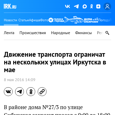
Новости
Статьи
Афиша
Фото
Погода
Ту
Лента
Происшествия
Народные
Финансы
Регионы
Движение транспорта ограничат
на нескольких улицах Иркутска в
мае
8 мая 2016 14:09
В районе дома №27/3 по улице