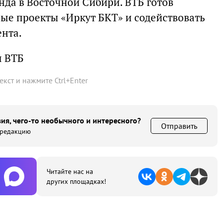
да в Восточной Сибири. ВТБ готов
е проекты «Иркут БКТ» и содействовать
нта.
ы ВТБ
текст и нажмите
Ctrl
+
Enter
ия, чего-то необычного и интересного?
Отправить
 редакцию
Читайте нас на
других площадках!