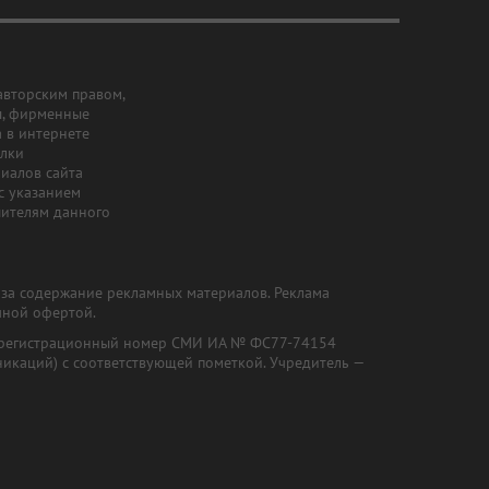
авторским правом,
ы, фирменные
а в интернете
ылки
риалов сайта
с указанием
шителям данного
и за содержание рекламных материалов. Реклама
чной офертой.
") (регистрационный номер СМИ ИА № ФС77-74154
никаций) с соответствующей пометкой. Учредитель —