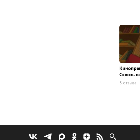
Кинопрем
Сквозь в
3 отзыва