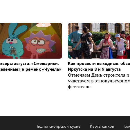
ьеры августа: «Смешарики.
Как провести выходные: обз
селенные» и ремейк «Чучела»
Иркутска на 8 и 9 августа
Отмечаем День строителя и
участвуем в этнокультурно
фестивале.
Гид по сибирской кухне
Карта катков
Гол