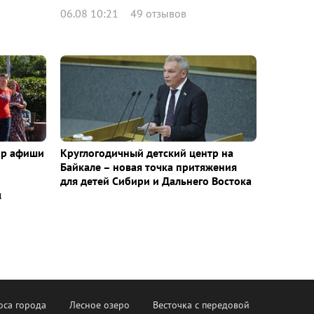
06.08 10:21
49 отзывов
ор афиши
Круглогодичный детский центр на
Байкале – новая точка притяжения
для детей Сибири и Дальнего Востока
м
оса города
Лесное озеро
Весточка с передовой