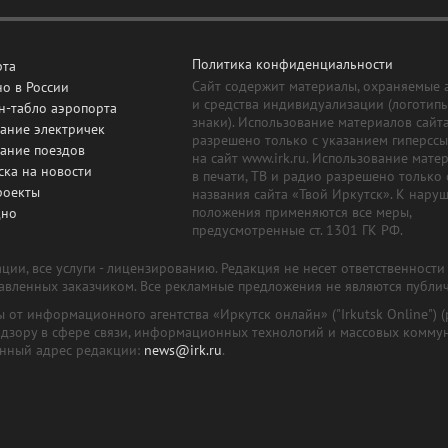
Политика конфиденциальности
рта
Сайт содержит материалы, охраняемые 
о в России
и средства индивидуализации (логотип
н-табло аэропорта
знаки). Использование материалов сайт
ание электричек
разрешено только с указанием гиперсс
сание поездов
на сайт www.irk.ru. Использование мате
ска на новости
в печати, ТВ и радио разрешено только 
роекты
названия сайта «Твой Иркутск». К нару
положения применяются все меры,
дно
предусмотренные ст. 1301 ГК РФ.
ии, все услуги - лицензированию. Редакция не несет ответственност
тавленных заказчиком. Все рекламные предложения не являются публи
лы от информационного агентства «Иркутск онлайн» ("Irkutsk Online
надзору в сфере связи, информационных технологий и массовых комму
онный адрес редакции:
news@irk.ru
.