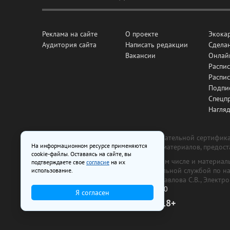
Реклама на сайте
О проекте
Экока
Аудитория сайта
Написать редакции
Сделан
Вакансии
Онлай
Распис
Распи
Подпи
Спецп
Нагля
Все рекламные товары подлежат обязательной сертификац
На информационном ресурсе применяются
изготовлена и размещена на основе материалов, предос
cookie-файлы. Оставаясь на сайте, вы
На сайте www.irk.ru размещаются в том числе и материа
подтверждаете свое
согласие
на их
от 29 октября 2018 г., выдан Федеральной службой по 
использование.
ООО «Ирк.ру». Главный редактор — Павлова С.В., Электр
Телефон редакции:
+7 (3952) 48-88-50
Я согласен
18+
© 2003–2026 IRK.ru Твой Иркутск