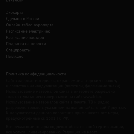
Вакансии
Экокарта
Сделано в России
Онлайн-табло аэропорта
Расписание электричек
Расписание поездов
Подписка на новости
Спецпроекты
Наглядно
Политика конфиденциальности
Сайт содержит материалы, охраняемые авторским правом,
и средства индивидуализации (логотипы, фирменные знаки).
Использование материалов сайта в интернете разрешено
только с указанием гиперссылки на сайт www.irk.ru.
Использование материалов сайта в печати, ТВ и радио
разрешено только с указанием названия сайта «Твой Иркутск».
К нарушителям данного положения применяются все меры,
предусмотренные ст. 1301 ГК РФ.
Все рекламные товары подлежат обязательной сертификации,
все услуги - лицензированию. Редакция не несет