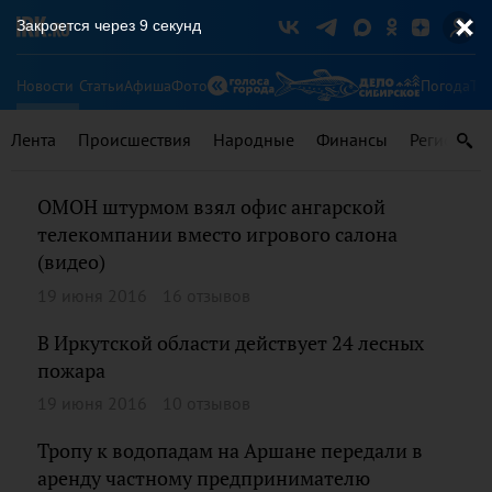
Закроется через
9
секунд
Новости
Статьи
Афиша
Фото
Погода
Ту
Лента
Происшествия
Народные
Финансы
Регионы
ОМОН штурмом взял офис ангарской
телекомпании вместо игрового салона
(видео)
19 июня 2016
16 отзывов
В Иркутской области действует 24 лесных
пожара
19 июня 2016
10 отзывов
Тропу к водопадам на Аршане передали в
аренду частному предпринимателю