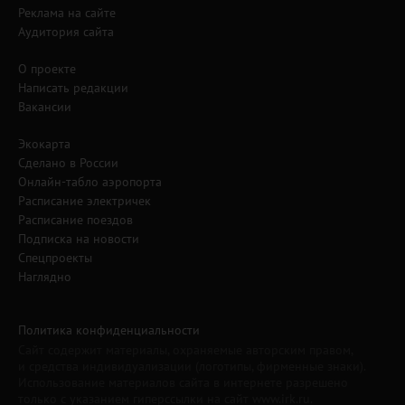
Реклама на сайте
Аудитория сайта
О проекте
Написать редакции
Вакансии
Экокарта
Сделано в России
Онлайн-табло аэропорта
Расписание электричек
Расписание поездов
Подписка на новости
Спецпроекты
Наглядно
Политика конфиденциальности
Сайт содержит материалы, охраняемые авторским правом,
и средства индивидуализации (логотипы, фирменные знаки).
Использование материалов сайта в интернете разрешено
только с указанием гиперссылки на сайт www.irk.ru.