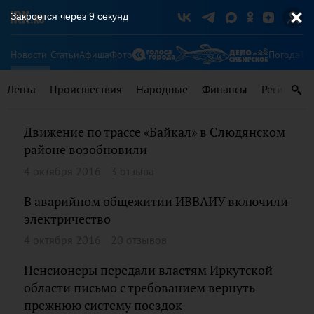
Закроется через
9
секунд
Новости
Статьи
Афиша
Фото
Погода
Ту
Лента
Происшествия
Народные
Финансы
Регионы
Движение по трассе «Байкал» в Слюдянском
районе возобновили
4 октября 2016
3 отзыва
В аварийном общежитии ИВВАИУ включили
электричество
4 октября 2016
20 отзывов
Пенсионеры передали властям Иркутской
области письмо с требованием вернуть
прежнюю систему поездок