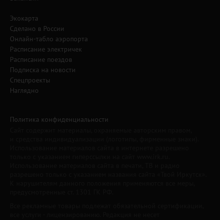
Экокарта
Сделано в России
Онлайн-табло аэропорта
Расписание электричек
Расписание поездов
Подписка на новости
Спецпроекты
Наглядно
Политика конфиденциальности
Сайт содержит материалы, охраняемые авторским правом,
и средства индивидуализации (логотипы, фирменные знаки).
Использование материалов сайта в интернете разрешено
только с указанием гиперссылки на сайт www.irk.ru.
Использование материалов сайта в печати, ТВ и радио
разрешено только с указанием названия сайта «Твой Иркутск».
К нарушителям данного положения применяются все меры,
предусмотренные ст. 1301 ГК РФ.
Все рекламные товары подлежат обязательной сертификации,
все услуги - лицензированию. Редакция не несет