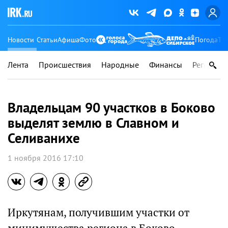
Новости
Статьи
Афиша
Фото
Погода
Ту
Лента
Происшествия
Народные
Финансы
Регионы
Владельцам 90 участков в Боково
выделят землю в Славном и
Селиванихе
1 ноября 2016 17:10
Иркутянам, получившим участки от