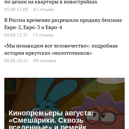
по ценам на квартиры в новостройках
05.08 12:09
83 отзыва
В России временно разрешили продажу бензина
Евро-2, Евро-3 и Евро-4
06.08 13:37
53 отзыва
«Мы ненавидим все человечество»: подробная
история иркутских «молоточников»
06.08 10:21
49 отзывов
Кинопремьеры августа:
«Смешарики. Сквозь
вселенные» и ремейк