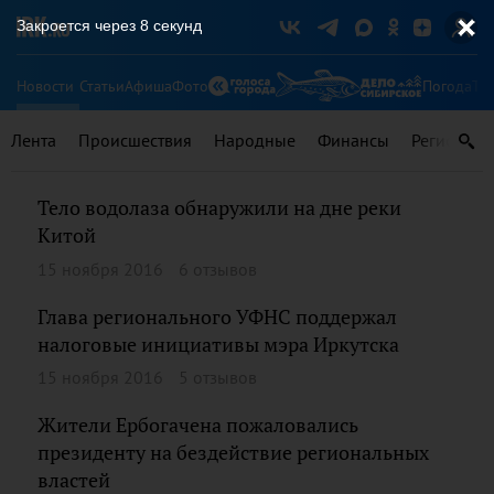
Закроется через
8
секунд
Новости
Статьи
Афиша
Фото
Погода
Ту
Лента
Происшествия
Народные
Финансы
Регионы
Тело водолаза обнаружили на дне реки
Китой
15 ноября 2016
6 отзывов
Глава регионального УФНС поддержал
налоговые инициативы мэра Иркутска
15 ноября 2016
5 отзывов
Жители Ербогачена пожаловались
президенту на бездействие региональных
властей