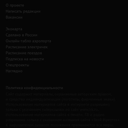
О проекте
Написать редакции
Вакансии
Экокарта
Сделано в России
Онлайн-табло аэропорта
Расписание электричек
Расписание поездов
Подписка на новости
Спецпроекты
Наглядно
Политика конфиденциальности
Сайт содержит материалы, охраняемые авторским правом,
и средства индивидуализации (логотипы, фирменные знаки).
Использование материалов сайта в интернете разрешено
только с указанием гиперссылки на сайт www.irk.ru.
Использование материалов сайта в печати, ТВ и радио
разрешено только с указанием названия сайта «Твой Иркутск».
К нарушителям данного положения применяются все меры,