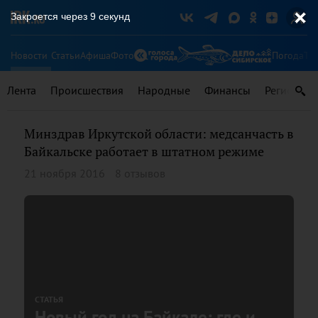
Закроется через
9
секунд
Новости
Статьи
Афиша
Фото
Погода
Ту
Лента
Происшествия
Народные
Финансы
Регионы
Минздрав Иркутской области: медсанчасть в
Байкальске работает в штатном режиме
21 ноября 2016
8 отзывов
СТАТЬЯ
Новый год на Байкале: где и