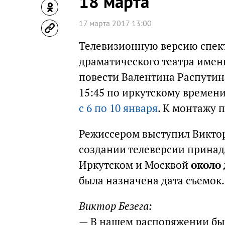
18 марта
17 марта 2017 13:00
Телевизионную версию спект
драматического театра имен
повести Валентина Распутина
15:45 по иркутскому времен
с 6 по 10 января
. К монтажу 
Режиссером выступил Виктор
создании телеверсии принад
Иркутском и Москвой
около 
была назначена дата съемок.
Виктор Безега:
— В нашем распоряжении был