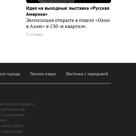
Идея на выходные: выставка «Русская
Америка»
Экспозиция открыта в отделе «Окно
в Азию» в 130-м квартале.
3 отзыва
оса города
Лесное озеро
Весточка с передовой
авторским правом,
ы, фирменные
а в интернете
ылки
риалов сайта
с указанием