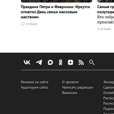
Праздник Петра и Февронии: Иркутск
Самые г
отметил День семьи массовым
полугоди
шествием
Кто собр
произвёл
22 отзыва
4 отзыва
Реклама на сайте
О проекте
Экока
Аудитория сайта
Написать редакции
Сделан
Вакансии
Онлай
Распис
Распи
Подпи