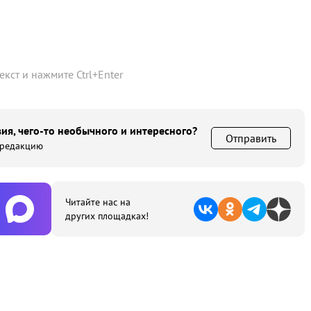
текст и нажмите
Ctrl
+
Enter
ия, чего-то необычного и интересного?
Отправить
 редакцию
Читайте нас на
других площадках!