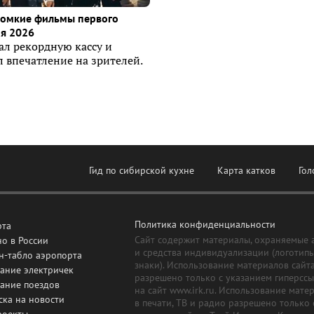
ромкие фильмы первого
я 2026
ал рекордную кассу и
 впечатление на зрителей.
Гид по сибирской кухне
Карта катков
Гол
Политика конфиденциальности
рта
Сайт содержит материалы, охраняемые 
о в России
и средства индивидуализации (логотип
н-табло аэропорта
знаки). Использование материалов сайт
ание электричек
разрешено только с указанием гиперсс
сание поездов
на сайт www.irk.ru. Использование мате
ска на новости
в печати, ТВ и радио разрешено только 