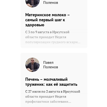
Поленов
Материнское молоко –
самый первый шаг к
здоровью
С 3 по 9 августа в Иркутской
области проходит Неделя
популяризации грудного вскарм...
Павел
Поленов
Печень – молчаливый
труженик: как её защитить
С 27 июля по 2 августа в Иркутской
области проходит Неделя
профилактики заболевани...