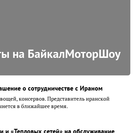
ты на БайкалМоторШоу
лашение о сотрудничестве с Ираном
овощей, консервов. Представитель иранской
ачнется в ближайшее время.
и и «Тепловых сетей» на обслуживание