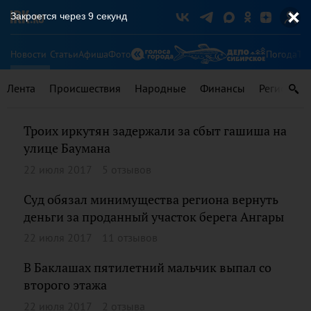
Закроется через
9
секунд
Новости
Статьи
Афиша
Фото
Погода
Ту
Лента
Происшествия
Народные
Финансы
Регионы
Троих иркутян задержали за сбыт гашиша на
улице Баумана
22 июля 2017
5 отзывов
Суд обязал минимущества региона вернуть
деньги за проданный участок берега Ангары
22 июля 2017
11 отзывов
В Баклашах пятилетний мальчик выпал со
второго этажа
22 июля 2017
2 отзыва