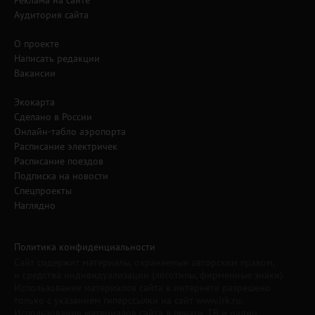
Реклама на сайте
Аудитория сайта
О проекте
Написать редакции
Вакансии
Экокарта
Сделано в России
Онлайн-табло аэропорта
Расписание электричек
Расписание поездов
Подписка на новости
Спецпроекты
Наглядно
Политика конфиденциальности
Сайт содержит материалы, охраняемые авторским правом,
и средства индивидуализации (логотипы, фирменные знаки).
Использование материалов сайта в интернете разрешено
только с указанием гиперссылки на сайт www.irk.ru.
Использование материалов сайта в печати, ТВ и радио