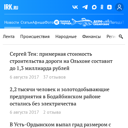
Новости
Статьи
Афиша
Фото
Погода
Ту
Лента
Происшествия
Народные
Финансы
Регионы
Сергей Тен: примерная стоимость
строительства дороги на Ольхоне составит
до 1,3 миллиарда рублей
6 августа 2017
37 отзывов
2,2 тысячи человек и золотодобывающие
предприятия в Бодайбинском районе
остались без электричества
6 августа 2017
2 отзыва
В Усть-Ордынском выпал град размером с