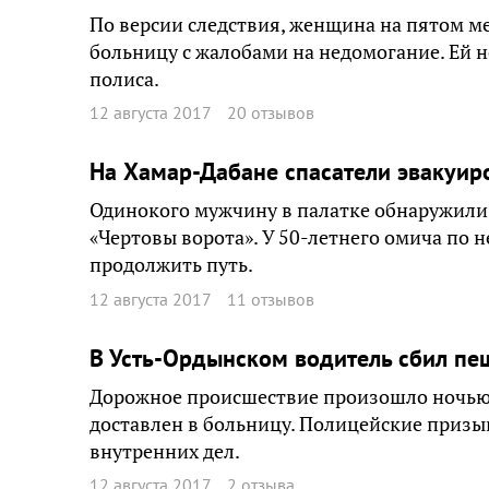
По версии следствия, женщина на пятом м
больницу с жалобами на недомогание. Ей 
полиса.
12 августа 2017
20 отзывов
На Хамар-Дабане спасатели эвакуир
Одинокого мужчину в палатке обнаружили 
«Чертовы ворота». У 50-летнего омича по н
продолжить путь.
12 августа 2017
11 отзывов
В Усть-Ордынском водитель сбил пе
Дорожное происшествие произошло ночью 
доставлен в больницу. Полицейские призы
внутренних дел.
12 августа 2017
2 отзыва