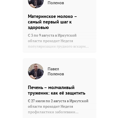
Поленов
Материнское молоко –
самый первый шаг к
здоровью
С 3 по 9 августа в Иркутской
области проходит Неделя
популяризации грудного вскарм...
Павел
Поленов
Печень – молчаливый
труженик: как её защитить
С 27 июля по 2 августа в Иркутской
области проходит Неделя
профилактики заболевани...