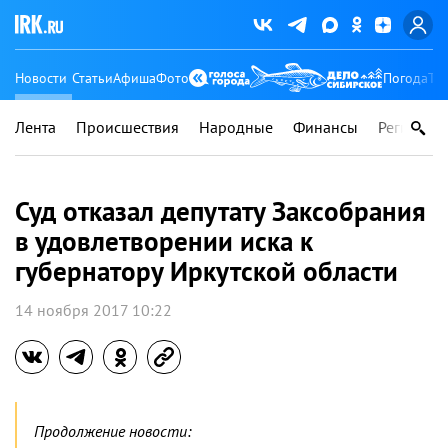
Новости
Статьи
Афиша
Фото
Погода
Ту
Лента
Происшествия
Народные
Финансы
Регионы
Суд отказал депутату Заксобрания
в удовлетворении иска к
губернатору Иркутской области
14 ноября 2017 10:22
Продолжение новости: