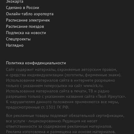
Экокарта
Сделано в России
Онлайн-табло аэропорта
Расписание электричек
Расписание поездов
Подписка на новости
Спецпроекты
Наглядно
Политика конфиденциальности
Сайт содержит материалы, охраняемые авторским правом,
и средства индивидуализации (логотипы, фирменные знаки).
Использование материалов сайта в интернете разрешено
только с указанием гиперссылки на сайт www.irk.ru.
Использование материалов сайта в печати, ТВ и радио
разрешено только с указанием названия сайта «Твой Иркутск».
К нарушителям данного положения применяются все меры,
предусмотренные ст. 1301 ГК РФ.
Все рекламные товары подлежат обязательной сертификации,
все услуги - лицензированию. Редакция не несет
ответственности за содержание рекламных материалов.
Реклама изготовлена и размещена на основе материалов,