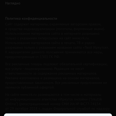
Наглядно
Политика конфиденциальности
Сайт содержит материалы, охраняемые авторским правом,
и средства индивидуализации (логотипы, фирменные знаки).
Использование материалов сайта в интернете разрешено
только с указанием гиперссылки на сайт www.irk.ru.
Использование материалов сайта в печати, ТВ и радио
разрешено только с указанием названия сайта «Твой Иркутск».
К нарушителям данного положения применяются все меры,
предусмотренные ст. 1301 ГК РФ.
Все рекламные товары подлежат обязательной сертификации,
все услуги - лицензированию. Редакция не несет
ответственности за содержание рекламных материалов.
Реклама изготовлена и размещена на основе материалов,
предоставленных заказчиком. Все рекламные предложения не
являются публичной офертой.
На сайте www.irk.ru размещаются в том числе и материалы
от информационного агентства «Иркутск онлайн» ("Irkutsk
Online") (регистрационный номер СМИ ИА № ФС77-74154
от 29 октября 2018 г., выдан Федеральной службой по надзору
в сфере связи, информационных технологий и массовых