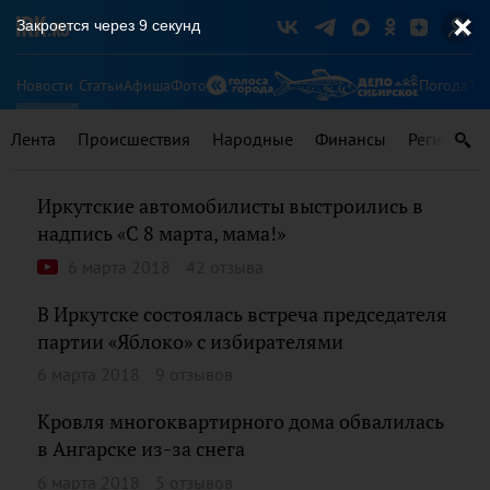
Закроется через
8
секунд
Новости
Статьи
Афиша
Фото
Погода
Ту
Лента
Происшествия
Народные
Финансы
Регионы
Иркутские автомобилисты выстроились в
надпись «C 8 марта, мама!»
6 марта 2018
42 отзыва
В Иркутске состоялась встреча председателя
партии «Яблоко» с избирателями
6 марта 2018
9 отзывов
Кровля многоквартирного дома обвалилась
в Ангарске из-за снега
6 марта 2018
5 отзывов