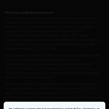
Политика конфиденциальности
Сайт содержит материалы, охраняемые авторским правом,
и средства индивидуализации (логотипы, фирменные знаки).
Использование материалов сайта в интернете разрешено
только с указанием гиперссылки на сайт www.irk.ru.
Использование материалов сайта в печати, ТВ и радио
разрешено только с указанием названия сайта «Твой Иркутск».
К нарушителям данного положения применяются все меры,
предусмотренные ст. 1301 ГК РФ.
Все рекламные товары подлежат обязательной сертификации,
все услуги - лицензированию. Редакция не несет
ответственности за содержание рекламных материалов.
Реклама изготовлена и размещена на основе материалов,
предоставленных заказчиком. Все рекламные предложения не
являются публичной офертой.
На сайте www.irk.ru размещаются в том числе и материалы
от информационного агентства «Иркутск онлайн» ("Irkutsk
Online") (регистрационный номер СМИ ИА № ФС77-74154
от 29 октября 2018 г., выдан Федеральной службой по надзору
в сфере связи, информационных технологий и массовых
коммуникаций) с соответствующей пометкой. Учредитель —
На информационном ресурсе применяются cookie-файлы. Оставаясь на