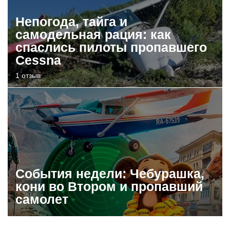
Непогода, тайга и
самодельная рация: как
спаслись пилоты пропавшего
Cessna
1 отзыв
События недели: Чебурашка,
кони во Втором и пропавший
самолет