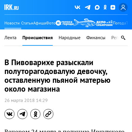
Новости
Статьи
Афиша
Фото
Погода
Ту
Лента
Происшествия
Народные
Финансы
Регионы
В Пивоварихе разыскали
полуторагодовалую девочку,
оставленную пьяной матерью
около магазина
26 марта 2018 14:29
Вечером 24 марта в полицию Иркутского