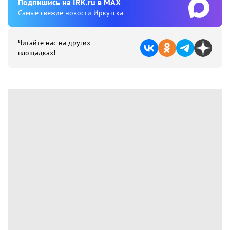
Подпишиcь на IRK.ru в MAX
Cамые свежие новости Иркутска
Читайте нас на других
площадках!