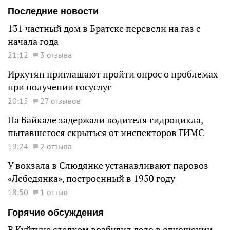
Последние новости
131 частный дом в Братске перевели на газ с
начала года
21:12
3 отзыва
Иркутян приглашают пройти опрос о проблемах
при получении госуслуг
20:15
27 отзывов
На Байкале задержали водителя гидроцикла,
пытавшегося скрыться от инспекторов ГИМС
19:24
2 отзыва
У вокзала в Слюдянке устанавливают паровоз
«Лебедянка», построенный в 1950 году
18:50
1 отзыв
Горячие обсуждения
В Куйтуне следком возбудил дело в отношении