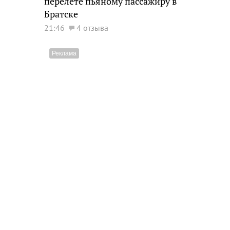
перелете пьяному пассажиру в
Братске
21:46
4 отзыва