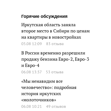
Горячие обсуждения
Иркутская область заняла
второе место в Сибири по ценам
на квартиры в новостройках
05.08 12:09
83 отзыва
В России временно разрешили
продажу бензина Евро-2, Евро-3
и Евро-4
06.08 13:37
53 отзыва
«Мы ненавидим все
человечество»: подробная
история иркутских
«молоточников»
06.08 10:21
49 отзывов