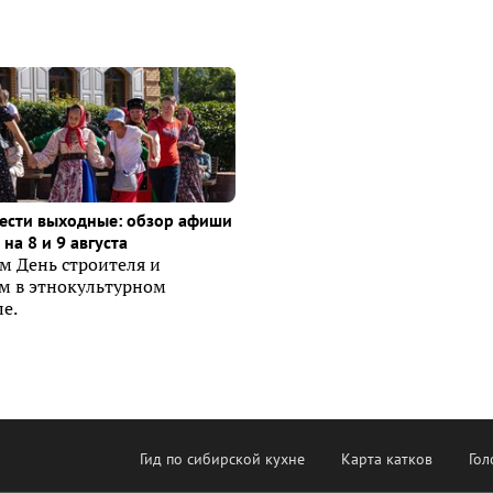
ести выходные: обзор афиши
на 8 и 9 августа
м День строителя и
ем в этнокультурном
е.
Гид по сибирской кухне
Карта катков
Гол