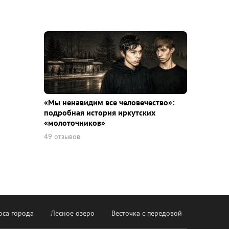
«Мы ненавидим все человечество»:
подробная история иркутских
«молоточников»
49 отзывов
оса города
Лесное озеро
Весточка с передовой