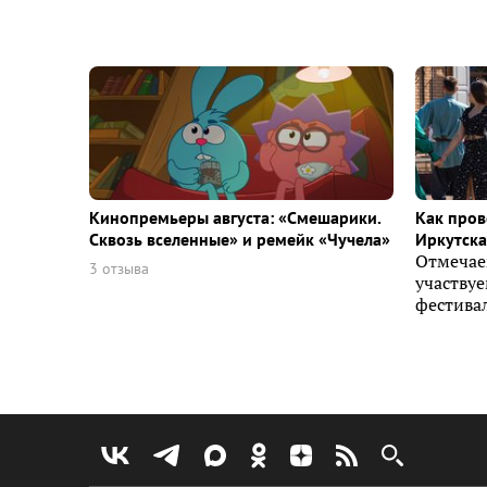
Кинопремьеры августа: «Смешарики.
Как пров
Сквозь вселенные» и ремейк «Чучела»
Иркутска 
Отмечае
3 отзыва
участву
фестивал