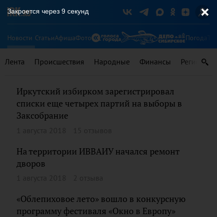
Закроется через
9
секунд
Новости
Статьи
Афиша
Фото
Погода
Ту
Лента
Происшествия
Народные
Финансы
Регионы
Иркутский избирком зарегистрировал
списки еще четырех партий на выборы в
Заксобрание
1 августа 2018
15 отзывов
На территории ИВВАИУ начался ремонт
дворов
1 августа 2018
2 отзыва
«Облепиховое лето» вошло в конкурсную
программу фестиваля «Окно в Европу»